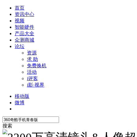
首页
资讯中心
视频
智能硬件
产品大全
众测商城
论坛
资源
求 助
免费换机
活动
i评客
i影·视界
移动版
微博
搜索