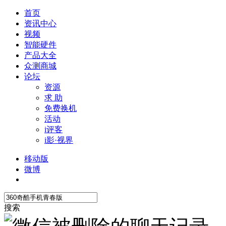
首页
资讯中心
视频
智能硬件
产品大全
众测商城
论坛
资源
求 助
免费换机
活动
i评客
i影·视界
移动版
微博
搜索