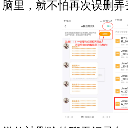
脑里，就不怕再次误删弄