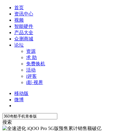
首页
资讯中心
视频
智能硬件
产品大全
众测商城
论坛
资源
求 助
免费换机
活动
i评客
i影·视界
移动版
微博
搜索