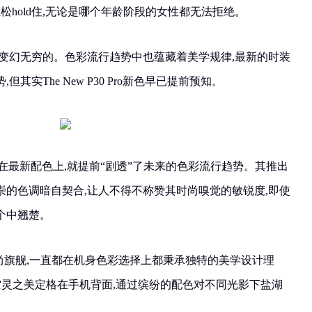
松hold住,无论是哪个年龄阶段的女性都无法拒绝。
是变幻无穷的。色彩流行趋势中也蕴藏着美学规律,最新的时装
实The New P30 Pro新色早已提前预知。
0 Pro在最新配色上,就提前“剧透”了未来的色彩流行趋势。其推出
崇的色调暗自契合,让人不得不称赞其时尚嗅觉的敏锐度,即使
个中翘楚。
尚旗舰,一直都在机身色彩选择上都秉承独特的美学设计理
空灵之美定格在手机背面,通过缤纷的配色对不同光影下盐湖
。