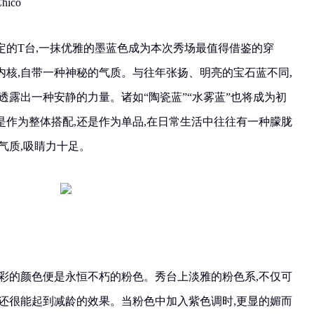
hico
高定的T台,一抹优雅的墨蓝色成为本次秀场最值得借鉴的穿
内核,自带一种神秘的气质。与往年张扬、明亮的宝石蓝不同,
透露出一种安静的力量。诸如“陶瓷蓝”“水雾蓝”也将成为初
是作为整体搭配,还是作为单品,在日常生活中往往有一种朦胧
气质,吸睛力十足。
异彩的颜色便是永恒不朽的粉色。秀台上淡雅的粉色系,不仅可
时还很能起到减龄的效果。当粉色中加入紫色调时,更显的媚而