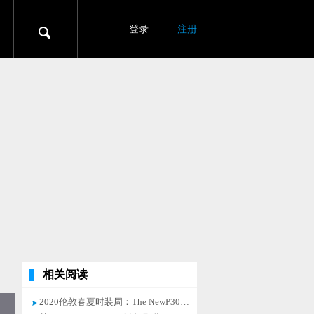
登录
|
注册
相关阅读
2020伦敦春夏时装周：The NewP30 Pro新色那些不可不知的新潮流