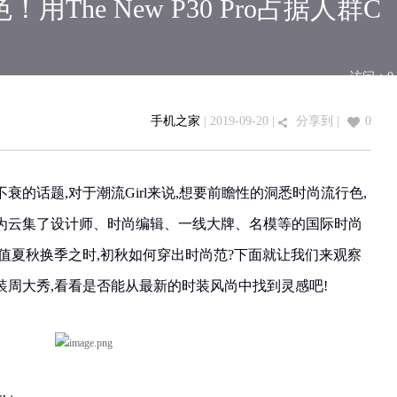
用The New P30 Pro占据人群C
访问：
0
手机之家
| 2019-09-20 |
分享到
|
0
衰的话题,对于潮流Girl来说,想要前瞻性的洞悉时尚流行色,
为云集了设计师、时尚编辑、一线大牌、名模等的国际时尚
值夏秋换季之时,初秋如何穿出时尚范?下面就让我们来观察
时装周大秀,看看是否能从最新的时装风尚中找到灵感吧!