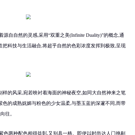
持着源自自然的灵感,采用“双重之美(Infinite Duality)”的概念,通
性把科技与生活融合,将超乎自然的色彩浓度发挥到极致,呈现
别样的风采,宛若映衬着海面的神秘夜空,如同大自然神来之笔
紫色的成熟妩媚与粉色的少女温柔,与墨玉蓝的深邃不同,而带
人向往。
墨玉蓝与嫣紫色两种配色相得益彰,又别具一格。即使以时尚达人门挑剔