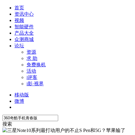
首页
资讯中心
视频
智能硬件
产品大全
众测商城
论坛
资源
求 助
免费换机
活动
i评客
i影·视界
移动版
微博
搜索