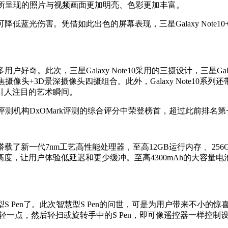
te10系列所呈现的照片与视频画面更加明亮、色彩更加丰富。
降低蓝光伤害。凭借如此出色的屏幕表现，三星Galaxy Note10+
用户好奇。此次，三星Galaxy Note10采用的三摄设计，三星Ga
素长焦摄像头+3D景深摄像头四摄组合。此外，Galaxy Note
引人注目的艺术瞬间。
影像评测机构DxOMark评测的综合评分中荣登榜首，超过此前排名第一的
系列搭载了新一代7nm工艺高性能处理器，至高12GB运行内存 、2
到了新高度，让用户体验低延迟和更少缓冲。至高4300mAh的大容
的智慧型S Pen了。此次智慧型S Pen的问世，可是为用户带来
轻轻一点，然后轻扫或旋转手中的S Pen，即可像遥控器一样控