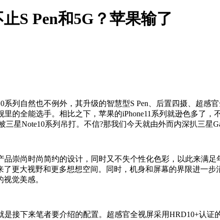
止S Pen和5G？苹果输了
ote10系列自然也不例外，其升级的智慧型S Pen、后置四摄、
高端旗舰里的全能选手。相比之下，苹果的iPhone11系列就逊色
没被三星Note10系列吊打。不信?那我们今天就由外而内深扒三星Ga
手机产品崇尚时尚简约的设计，同时又不失个性化色彩，以此来满足年轻
来了更大视野和更多想想空间。同时，机身和屏幕的界限进一步
的视觉美感。
全视屏就是接下来笔者要介绍的配置。超感官全视屏采用HRD10+