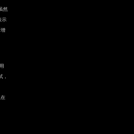
虽然
表示
断增
用
试，
以在
。