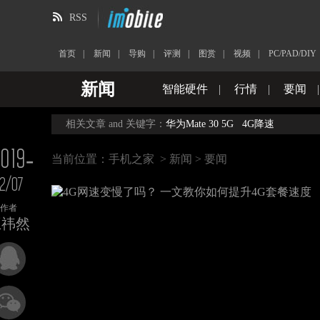
RSS
首页
|
新闻
|
导购
|
评测
|
图赏
|
视频
|
PC/PAD/DIY
新闻
智能硬件
|
行情
|
要闻
相关文章 and 关键字：
华为Mate 30 5G
4G降速
2019-
当前位置：
手机之家
>
新闻
>
要闻
12/07
作者
王祎然