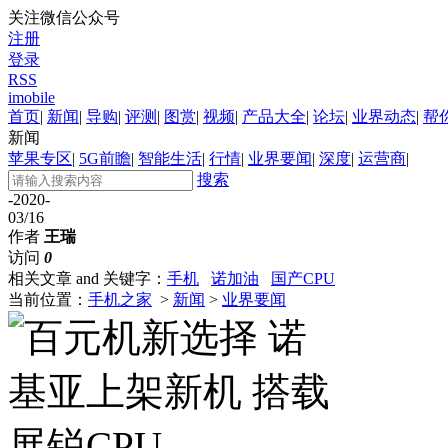
关注微信公众号
注册
登录
RSS
imobile
首页
|
新闻
|
导购
|
评测
|
图赏
|
视频
|
产品大全
|
论坛
|
业界动态
|
帮
新闻
苹果专区
|
5G前瞻
|
智能生活
|
行情
|
业界要闻
|
深度
|
运营商
|
搜索
-2020-
03/16
作者
王瑞
访问
0
相关文章 and 关键字：
手机
诺加油
国产CPU
当前位置：
手机之家
>
新闻
>
业界要闻