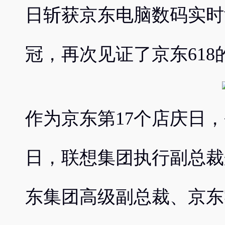
日斩获京东电脑数码实时
冠，再次见证了京东618
作为京东第17个店庆日，
日，联想集团执行副总裁
东集团高级副总裁、京东