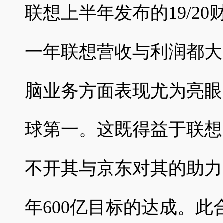
联想上半年发布的19/2
一年联想营收与利润都大
脑业务方面表现尤为亮眼
球第一。这既得益于联想
不开其与京东对其的助力尤
年600亿目标的达成。