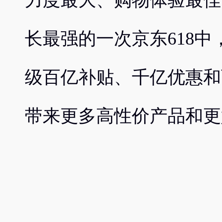
力度最大、购物体验最佳
长最强的一次京东618
级百亿补贴、千亿优惠和
带来更多高性价产品和更