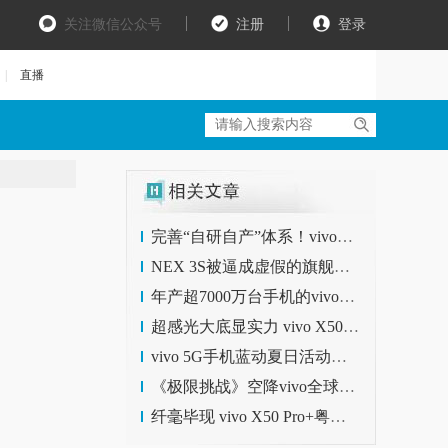
关注微信公众号
注册
登录
|
直播
完善“自研自产”体系！vivo新智能制造中心，为中国智造提气
NEX 3S被逼成虚假的旗舰？vivo真•旗舰X50 Pro+评测
年产超7000万台手机的vivo制造中心，竟比公园还美？
超感光大底显实力 vivo X50 Pro+秀水族馆暗光样张
vivo 5G手机蓝动夏日活动正式开启 X50系列火爆销售中
《极限挑战》空降vivo全球总部，快来看看什么叫别人家的办公室
纤毫毕现 vivo X50 Pro+粤剧样张显影像旗舰实力