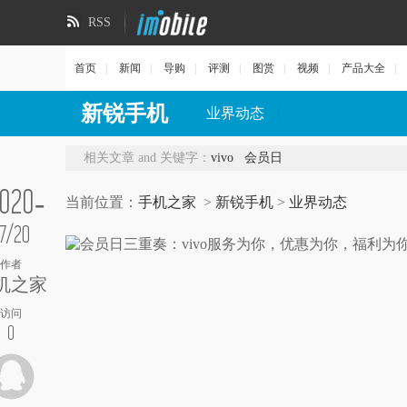
RSS
首页
|
新闻
|
导购
|
评测
|
图赏
|
视频
|
产品大全
|
新锐手机
业界动态
|
相关文章 and 关键字：
vivo
会员日
020-
当前位置：
手机之家
>
新锐手机
>
业界动态
7/20
作者
机之家
访问
0