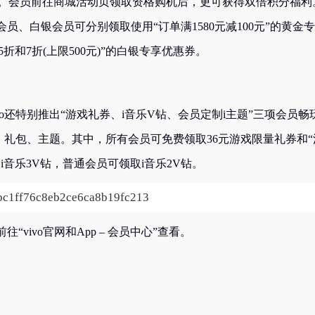
%。会员前往商城活动页领取资格购机后，更可获得双倍积分福利
、白银会员可分别领取使用“订单满1580元减100元”的黄金
5折和7折(上限500元)”的白银专享优惠券。
还特别推出“游戏礼券、i音乐V钻、会员定制i主题”三项会员畅
券、礼包、主题。其中，所有会员可免费领取36元游戏限量礼券和“
音乐3V钻，普通会员可领取i音乐2V钻。
ivo官网和App – 会员中心”查看。