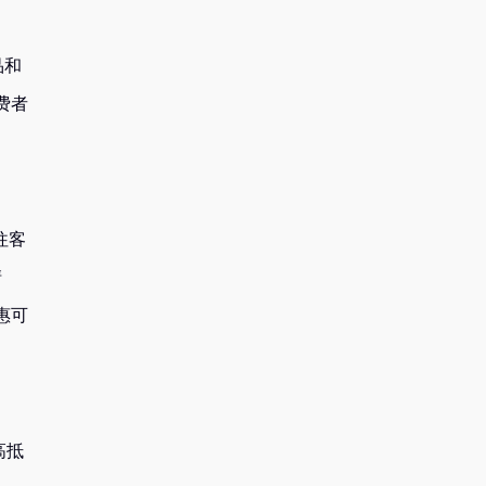
品和
费者
往客
清
惠可
高抵