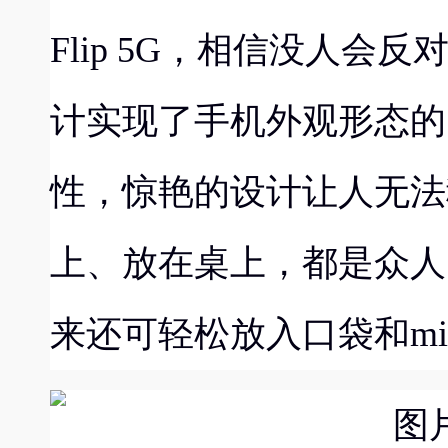
Flip
5G
，
相信没人会反
计
实现了
手机
外观形态的
性
，惊艳的设计让人无法
上、放在桌上，都
是众人
来
还
可
轻松
放入口袋和
mi