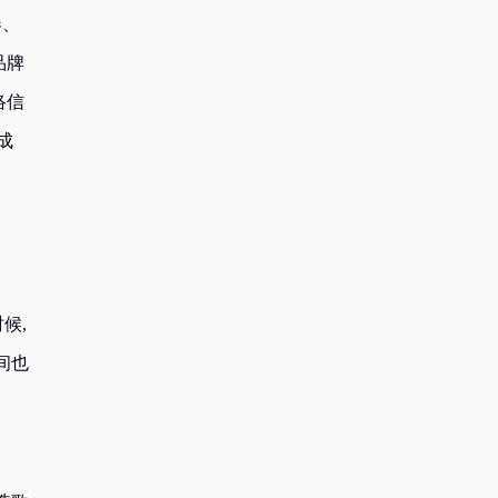
器、
品牌
络信
成
候,
间也