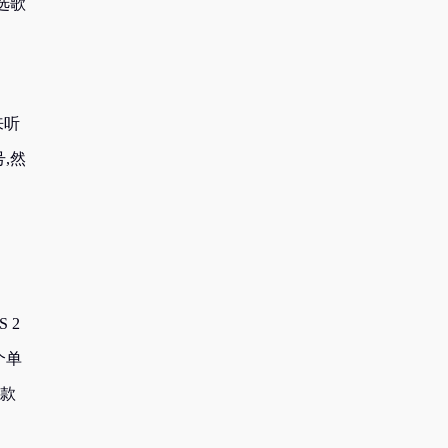
选歌
来听
,然
 2
个单
一款