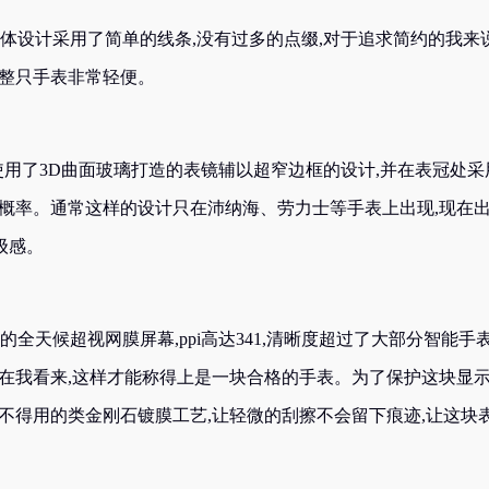
漂亮,整体设计采用了简单的线条,没有过多的点缀,对于追求简约的我来说
让整只手表非常轻便。
形表盘,使用了3D曲面玻璃打造的表镜辅以超窄边框的设计,并在表冠处采
的概率。通常这样的设计只在沛纳海、劳力士等手表上出现,现在
高级感。
.65英寸的全天候超视网膜屏幕,ppi高达341,清晰度超过了大部分智能手表
,在我看来,这样才能称得上是一块合格的手表。为了保护这块显
不得用的类金刚石镀膜工艺,让轻微的刮擦不会留下痕迹,让这块