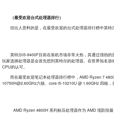
（最受欢迎台式处理器排行）
	但出人意料的是，在最受欢迎的台式处理器排行榜中英特尔强势
	英特尔i5-9400F目前在装机市场非常火热，其通过强劲的游戏性能和千元级的售价饱受好评。单核高频是这款6核处理器的最大特点，也是英特尔处理器的一大优势，这也是为什么游戏
玩家选择处理器是会首先想到英特尔的处理器。在世界知名游戏
CPU的认可。
	而在最受欢迎笔记本处理器排行榜中，AMD Ryzen 7 4800H with Radeon Graphics八核拿下本季度榜单的第一名，又为AMD赢得了一项荣誉。紧随其后的是英特尔的core i7-
10750H@2.60GHz六核、core i5-10210U @ 1.60GHz
	   AMD Ryzen 4800H 系列标压处理器作为 AMD 现阶段最为强悍的笔记本处理器，在尚为发布前就备受广大玩家的关注。AMD Ryzen 7 4800H 处理器基于 7 纳米 Zen2 架构，8 核 16 