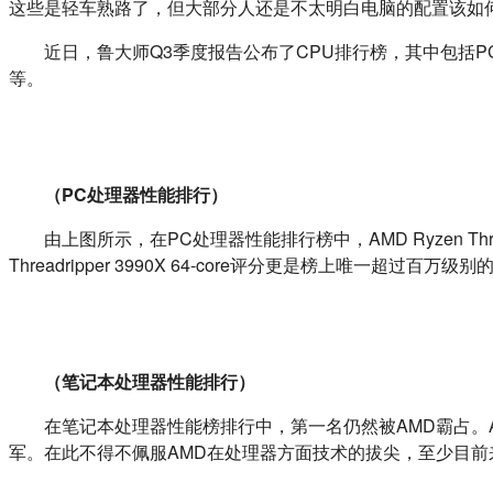
这些是轻车熟路了，但大部分人还是不太明白电脑的配置该如
	近日，鲁大师Q3季度报告公布了CPU排行榜，其中包括PC处理器性能排行、笔记本处理器性能排行、最受欢迎台式电脑处理器排行、最受欢迎笔记本处理器排行和CPU市场占比排行
等。
（PC处理器性能排行）
	由上图所示，在PC处理器性能排行榜中，AMD Ryzen Threadripper 3990X 64-core夺得冠军之位，并且榜单前四名均被AMD强势占据，力压英特尔。其中冠军得主AMD Ryzen 
Threadripper 3990X 64-core评分更是榜上唯一超过百万级
（笔记本处理器性能排行）
	在笔记本处理器性能榜排行中，第一名仍然被AMD霸占。AMD Ryzen9 4900HS with Radeon Graphics八核，分数为168602.64相比上一季度的成绩来看稍有落后，但依然是本季度的冠
军。在此不得不佩服AMD在处理器方面技术的拔尖，至少目前