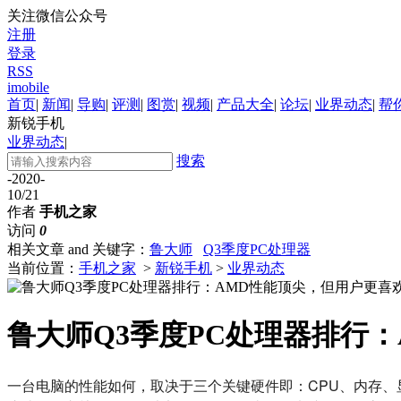
关注微信公众号
注册
登录
RSS
imobile
首页
|
新闻
|
导购
|
评测
|
图赏
|
视频
|
产品大全
|
论坛
|
业界动态
|
帮
新锐手机
业界动态
|
搜索
-2020-
10/21
作者
手机之家
访问
0
相关文章 and 关键字：
鲁大师
Q3季度PC处理器
当前位置：
手机之家
>
新锐手机
>
业界动态
鲁大师Q3季度PC处理器排行
一台电脑的性能如何，取决于三个关键硬件即：CPU、内存