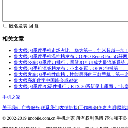
相关文章
鲁大师Q3季度手机市场占比，华为第一，红米超越一加
鲁大师Q3季度手机温控榜发布：OPPO Reno3 Pro 5G
鲁大师公布Q3季度UI排行，黑鲨JOY UI成为最流畅系
鲁大师Q3手机流畅榜发布：小米夺冠，OPPO包揽第二
鲁大师发布Q3手机性能榜，性能最强的三款手机，第一名
鲁大师亮相数字中国峰会成都馆
鲁大师Q3季度PC硬件排行：RTX 30系新显卡露面，“卡
手机之家
关于我们
|
广告服务
|
联系我们
|
友情链接
|
工作机会
|
免责声明
|
网站
© 2002-2019 imobile.com.cn 手机之家 所有权利保留 违法和不