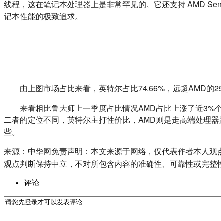
线程，这在笔记本处理器上是非常罕见的。它还支持 AMD S
记本性能的极致追求。
	由上图市场占比来看，英特尔占比74.66%，远超AMD的25
	来看相比鲁大师上一季度占比情况AMD占比上涨了近3%个点，而英特尔占比相比上一季度下降了近3%个点，不管上涨还是下降，英特尔依旧是远高于AMD。之所以会有如此成绩在于
二者的定位不同，英特尔主打性价比，AMD则是走高端处理
些。
来源：中华网免责声明：本文来源于网络，仅代表作者本人观
观点判断保持中立，不对所包含内容的准确性、可靠性或完整
评论