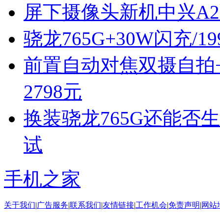
屏下摄像头新机中兴A2
骁龙765G+30W闪充/1
前置自动对焦双摄自拍+骁龙
2798元
换装骁龙765G还能否生
试
手机之家
关于我们
|
广告服务
|
联系我们
|
友情链接
|
工作机会
|
免责声明
|
网站