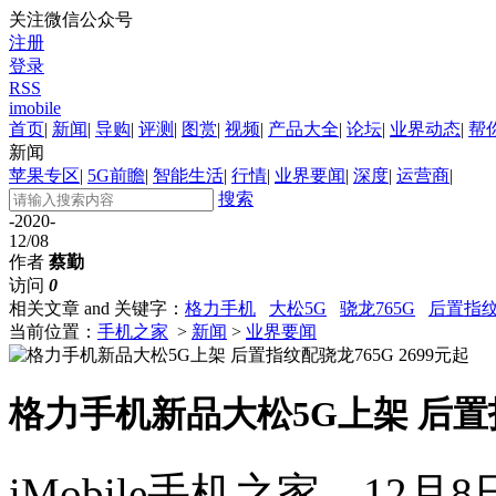
关注微信公众号
注册
登录
RSS
imobile
首页
|
新闻
|
导购
|
评测
|
图赏
|
视频
|
产品大全
|
论坛
|
业界动态
|
帮
新闻
苹果专区
|
5G前瞻
|
智能生活
|
行情
|
业界要闻
|
深度
|
运营商
|
搜索
-2020-
12/08
作者
蔡勤
访问
0
相关文章 and 关键字：
格力手机
大松5G
骁龙765G
后置指
当前位置：
手机之家
>
新闻
>
业界要闻
格力手机新品大松5G上架 后置指纹
iMobile手机之家，1