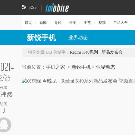
RSS
首页
|
新闻
|
导购
|
评测
|
图赏
|
视频
|
产品大全
|
新锐手机
业界动态
|
相关文章 and 关键字：
Redmi K40系列
新品发布会
2021-
当前位置：
手机之家
>
新锐手机
>
业界动态
2/25
作者
王祎然
访问
0