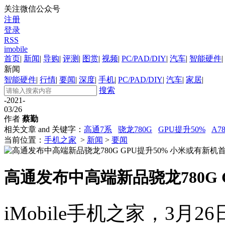
关注微信公众号
注册
登录
RSS
imobile
首页
|
新闻
|
导购
|
评测
|
图赏
|
视频
|
PC/PAD/DIY
|
汽车
|
智能硬件
|
新闻
智能硬件
|
行情
|
要闻
|
深度
|
手机
|
PC/PAD/DIY
|
汽车
|
家居
|
搜索
-2021-
03/26
作者
蔡勤
相关文章 and 关键字：
高通7系
骁龙780G
GPU提升50%
A7
当前位置：
手机之家
>
新闻
>
要闻
高通发布中高端新品骁龙780G 
iMobile手机之家，3