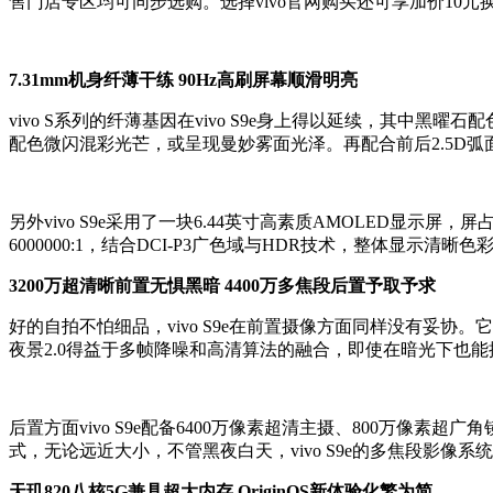
售门店专区均可同步选购。选择vivo官网购买还可享加价10元
7.31mm机身纤薄干练 90Hz高刷屏幕顺滑明亮
vivo S系列的纤薄基因在vivo S9e身上得以延续，其中黑
配色微闪混彩光芒，或呈现曼妙雾面光泽。再配合前后2.5D弧面
另外vivo S9e采用了一块6.44英寸高素质AMOLED显示屏
6000000:1，结合DCI-P3广色域与HDR技术，整体显示
3200万超清晰前置无惧黑暗 4400万多焦段后置予取予求
好的自拍不怕细品，vivo S9e在前置摄像方面同样没有妥
夜景2.0得益于多帧降噪和高清算法的融合，即使在暗光下也
后置方面vivo S9e配备6400万像素超清主摄、800万像
式，无论远近大小，不管黑夜白天，vivo S9e的多焦段影像
天玑820八核5G兼具超大内存 OriginOS新体验化繁为简