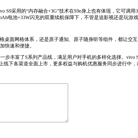
万。vivo S9采用的“内存融合+3G”技术在S9e身上也有体现，它
100mAh电池+33W闪充的双重续航保障下，不管是追影视还是玩游戏
I和华容网格桌面网格体系，还是原子通知、原子随身听等组件，都让交
更加快速和便捷。
价进一步丰富了S系列产品线，满足用户对手机的多样化选择。viv
ivo线上线下各渠道全面上市，更多权益与购机优惠服务同步进行中