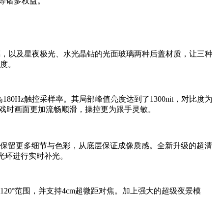
e等诸多权益。
的AG玻璃，以及星夜极光、水光晶钻的光面玻璃两种后盖材质，让三种
识度。
高180Hz触控采样率。其局部峰值亮度达到了1300nit，对比度为
或体验游戏时画面更加流畅顺滑，操控更为跟手灵敏。
量，并保留更多细节与色彩，从底层保证成像质感。全新升级的超清
柔光环进行实时补光。
达120°范围，并支持4cm超微距对焦。加上强大的超级夜景模