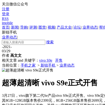
关注微信公众号
注册
登录
RSS
imobile
首页
|
新闻
|
导购
|
评测
|
图赏
|
视频
|
产品大全
|
论坛
|
业界动态
|
帮
新锐手机
业界动态
|
搜索
-2021-
03/29
作者
高文文
相关文章 and 关键字：
vivo S9e
开售
当前位置：
手机之家
>
新锐手机
>
业界动态
超薄超清晰 vivo S9e正式开售
3月27日，vivo旗下第二代Se产品vivo S9e正式开售。v
其8GB+128GB版本售价2399元，8GB+256GB版本售