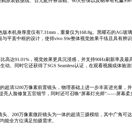
换购原装数据线、百元配件券加赠、60天价保以及晒单有礼赢S9
曜石配色版本机身厚度仅有7.31mm，重量仅为168.8g。黑曜石
与平直中框的设计，使得vivo S9e整体视觉效果干练且具有辨
，屏占比高达91.01%，视觉效果更具沉浸感，并支持90Hz刷新率及最
清晰色彩生动。同时它还获得了SGS Seamless认证，在观看视频
协。它的超清3200万像素前置镜头，物理基础上进一步丰富进光
能提亮人脸修复五官细节，同时还可召唤“屏幕灯光师”——屏幕
素超广角镜头、200万像素微距镜头为一体的超清三摄模组，其中广角可
系统均能全方位满足拍摄需求。