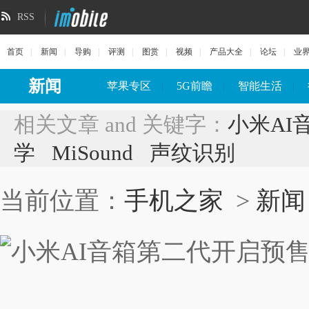
RSS
首页
|
新闻
|
导购
|
评测
|
图赏
|
视频
|
产品大全
|
论坛
|
业
新闻
苹果专区
|
5G前瞻
|
智能生活
|
相关文章 and 关键字：
小米AI
学
MiSound
声纹识别
当前位置：
手机之家
>
新闻