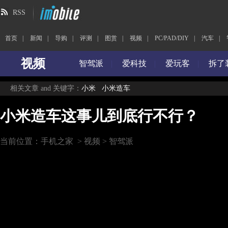
RSS
首页
|
新闻
|
导购
|
评测
|
图赏
|
视频
|
PC/PAD/DIY
|
汽车
|
视频
智驾派
|
爱科技
|
爱玩客
|
拆了
相关文章 and 关键字：
小米
小米造车
小米造车这事儿到底行不行？
当前位置：
手机之家
>
视频
>
智驾派