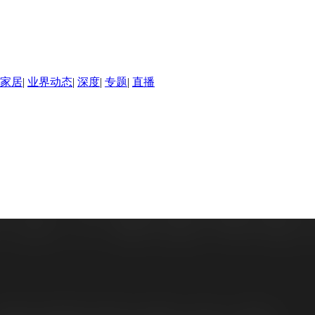
家居
|
业界动态
|
深度
|
专题
|
直播