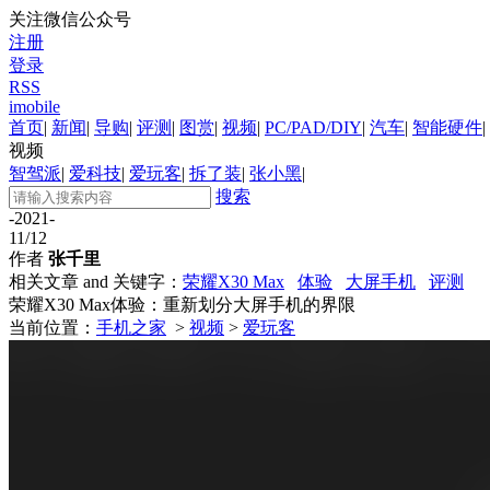
关注微信公众号
注册
登录
RSS
imobile
首页
|
新闻
|
导购
|
评测
|
图赏
|
视频
|
PC/PAD/DIY
|
汽车
|
智能硬件
|
视频
智驾派
|
爱科技
|
爱玩客
|
拆了装
|
张小黑
|
搜索
-2021-
11/12
作者
张千里
相关文章 and 关键字：
荣耀X30 Max
体验
大屏手机
评测
荣耀X30 Max体验：重新划分大屏手机的界限
当前位置：
手机之家
>
视频
>
爱玩客