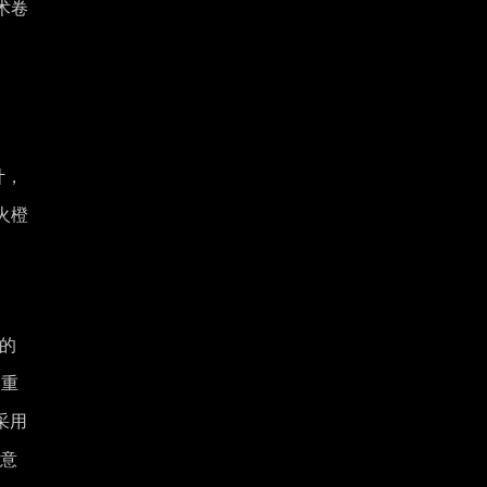
术卷
计，
火橙
整的
三重
采用
诚意