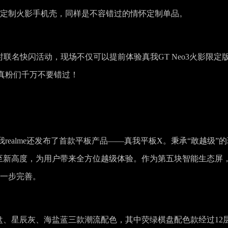
9元的定制火影手机壳，同样是不容错过的情怀定制单品。
限时联名快闪活动，现场不仅可以提前体验真我GT Neo3火影限定
真粉们千万不要错过！
ealme还发布了首款平板产品——真我平板X。秉承“敢越级”的
至新高度，为用户带来全方位越级体验。作为第五块智能生态屏
进一步完善。
盘、星辰灰、海盐蓝三款潮流配色，其中荧绿棋盘配色款经过12