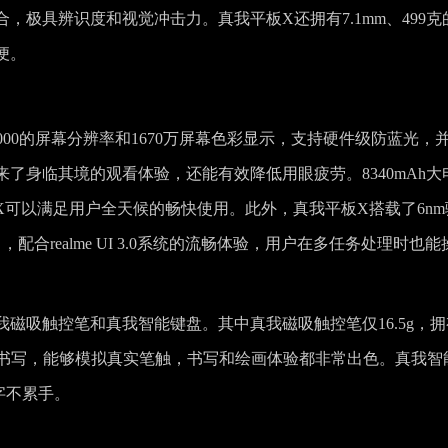
极具辨识度和视觉冲击力。真我平板X还拥有7.1mm、499克
便。
×2000的屏幕分辨率和1670万屏幕色彩显示，支持硬件级防蓝光，
了身临其境的观看体验，还能有效降低用眼疲劳。8340mAh大
X可以满足用户全天候的畅快使用。此外，真我平板X搭载了6nm
合realme UI 3.0系统的流畅体验，用户在多任务处理时也能
磁吸触控笔和真我智能键盘。其中真我磁吸触控笔仅16.5g，拥
0°侧峰书写，能够模拟真实笔触，书写和绘画体验都非常出色。真我智
字不累手。