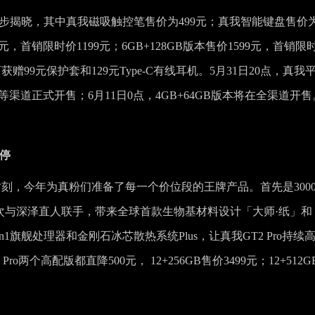
同步揭晓，其中真我磁吸触控笔售价为499元；真我智能键盘售价
9元，首销限时价1199元；6GB+128GB版本售价1599元，首销限
获赠99元保护套和129元Type-C有线耳机。5月31日20点，真我
等渠道正式开售；6月11日0点，4GB+64GB版本将在全渠道开售
不停
时刻，今年为真粉们准备了每一个价位段的王牌产品。首先是300
o，再次与深泽直人联手，带来全球首款生物基材料设计「大师·纸」和
1旗舰处理器和金刚石冰芯散热系统Plus，让真我GT2 Pro持续
两个高配版都直降500元， 12+256GB售价3499元；12+512G