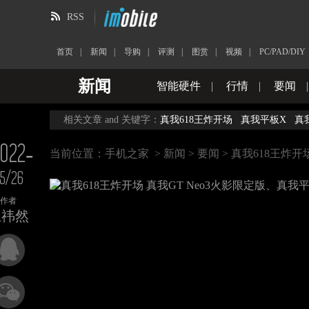
RSS
首页
|
新闻
|
导购
|
评测
|
图赏
|
视频
|
PC/PAD/DIY
新闻
智能硬件
|
行情
|
要闻
相关文章 and 关键字：
真我618王炸开场
真我平板X
真
022-
当前位置：
手机之家
>
新闻
>
要闻
> 真我618王炸开
5/26
作者
王祎然