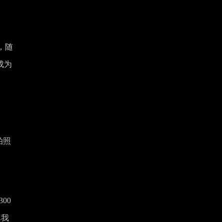
，随
成为
拍照
00
真我