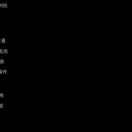
的轻
并通
电池
骁
操作
有
能