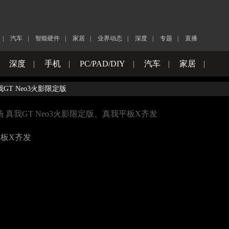
|
汽车
|
智能硬件
|
家居
|
业界动态
|
深度
|
专题
|
直播
|
深度
|
手机
|
PC/PAD/DIY
|
汽车
|
家居
|
我GT Neo3火影限定版
场 真我GT Neo3火影限定版、真我平板X齐发