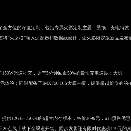
了全方位的深度定制，包括专属火影定制主题、壁纸、充电特效
装将“火之橙”融入适配器和数据线设计，让火影限定版新品发布
了150W光速秒充，拥有5分钟回血50%的最快充电速度；天玑
电竞体验；同时配备了IMX766 OIS大底主摄，提供超越价位的的
提供12GB+256GB的超大内存版本，售价3099元，618预售优惠3
月31日20点线上线下全渠道开售。同步发售还有限时优惠价179元的