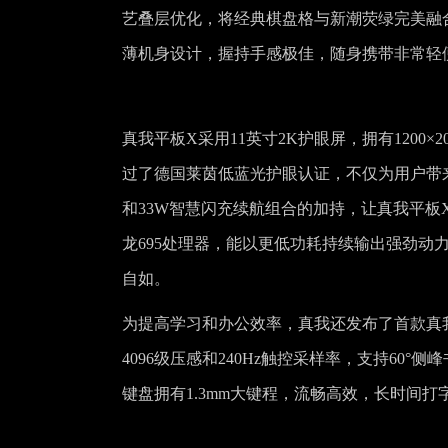
艺叠层优化，将经典棋盘格与新潮荧绿完美融合，
薄机身设计，握持手感极佳，随身携带非常轻
真我平板X采用11英寸2K护眼屏，拥有1200
过了德国莱茵低蓝光护眼认证，不仅为用户带来
和33W智慧闪充续航组合的加持，让真我平板
龙695处理器，能以更低功耗持续输出强劲动力，配
自如。
为提高学习和办公效率，真我还发布了首款真我
4096级压感和240Hz触控采样率，支持6
键盘拥有1.3mm大键程，流畅高效，长时间打