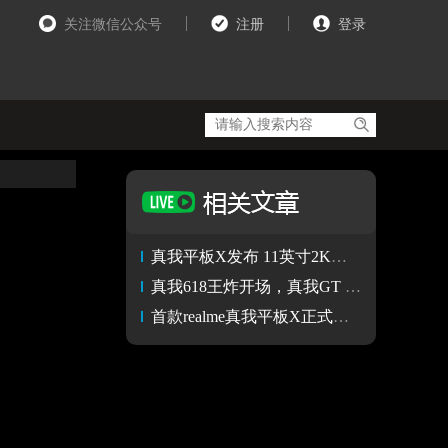
关注微信公众号
注册
登录
真我平板X发布 11英寸2K屏幕/支持手写笔键盘/1199元起
真我618王炸开场，真我GT Neo3火影限定版、真我平板X齐发
首款realme真我平板X正式亮相 来京东电脑数码618抢先入手