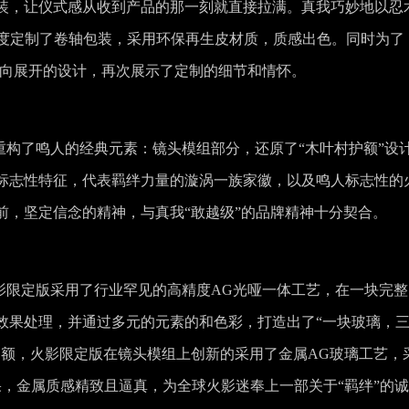
装，让仪式感从收到产品的那一刻就直接拉满。真我巧妙地以忍
版深度定制了卷轴包装，采用环保再生皮材质，质感出色。同时为了
横向展开的设计，再次展示了定制的细节和情怀。
版重构了鸣人的经典元素：镜头模组部分，还原了“木叶村护额”设
标志性特征，代表羁绊力量的漩涡一族家徽，以及鸣人标志性的
前，坚定信念的精神，与真我“敢越级”的品牌精神十分契合。
3火影限定版采用了行业罕见的高精度AG光哑一体工艺，在一块完
效果处理，并通过多元的元素的和色彩，打造出了“一块玻璃，
护额，火影限定版在镜头模组上创新的采用了金属AG玻璃工艺，
果，金属质感精致且逼真，为全球火影迷奉上一部关于“羁绊”的