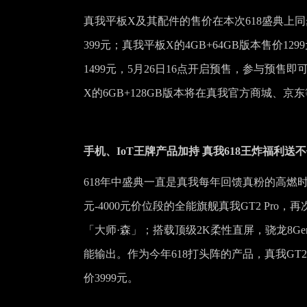
真我平板X及其配件的售价在本次618盛典上
399元；真我平板X的4GB+64GB版本售价129
1499元，5月26日16点开启预售，参与预售即可
X的6GB+128GB版本将在真我官方商城、京东
手机、IoT王牌产品加持 真我618王炸福利送
618年中盛典一直是真我每年回馈真粉的高燃
元-4000元价位段的全能旗舰真我GT2 Pr
「大师·森」；搭载顶级2K柔性直屏，骁龙8Gen
能输出。作为今年618打头阵的产品，真我GT2 Pro
价3999元。