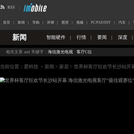
RSS
首页
|
新闻
|
导购
|
评测
|
图赏
|
视频
|
PC/PAD/DIY
|
汽车
|
新闻
智能硬件
|
行情
|
要闻
|
深度
|
相关文章 and 关键字：
海信激光电视
客厅C位
当前位置：
爱科技
>
新闻
>
家居
> 世界杯客厅狂欢节长沙站开