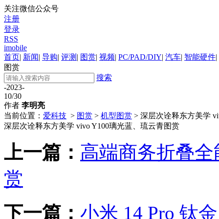
关注微信公众号
注册
登录
RSS
imobile
首页
|
新闻
|
导购
|
评测
|
图赏
|
视频
|
PC/PAD/DIY
|
汽车
|
智能硬件
|
图赏
搜索
-2023-
10/30
作者
李明亮
当前位置：
爱科技
>
图赏
>
机型图赏
> 深层次诠释东方美学 vi
深层次诠释东方美学 vivo Y100璃光蓝、琉云青图赏
上一篇：
高端商务折叠全能旗
赏
下一篇：
小米 14 Pro