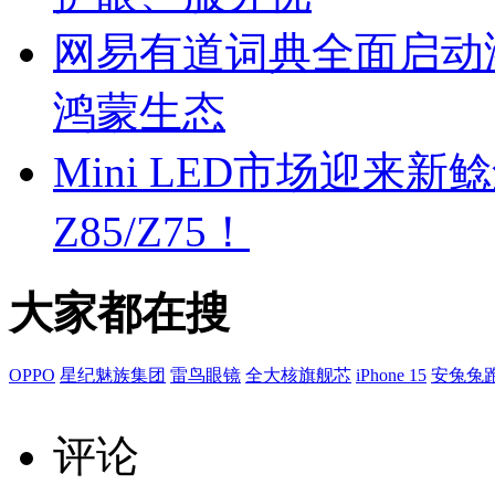
网易有道词典全面启动
鸿蒙生态
Mini LED市场迎来新鲶
Z85/Z75！
大家都在搜
OPPO
星纪魅族集团
雷鸟眼镜
全大核旗舰芯
iPhone 15
安兔兔
评论