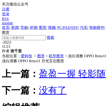
关注微信公众号
注册
登录
RSS
imobile
首页
|
新闻
|
导购
|
评测
|
图赏
|
视频
|
PC/PAD/DIY
|
汽车
|
智能硬件
|
图赏
搜索
-2023-
11/23
作者
张千里
当前位置：
爱科技
>
图赏
>
机型图赏
> 淡白清雅 OPPO Ren
淡白清雅 OPPO Reno11 月光宝石图赏
上一篇：
盈盈一握 轻影随行
下一篇：
没有了