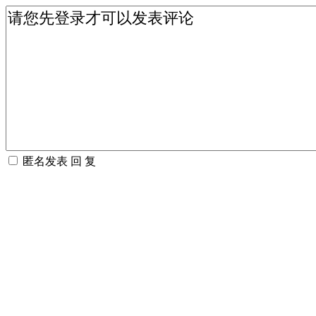
匿名发表
回 复