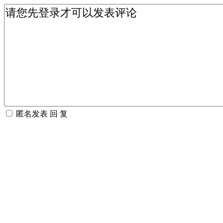
匿名发表
回 复