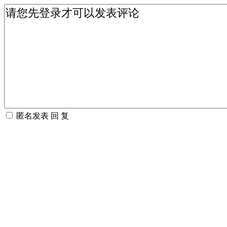
匿名发表
回 复