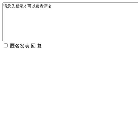
匿名发表
回 复