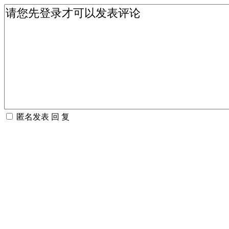
匿名发表
回 复