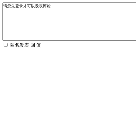
匿名发表
回 复