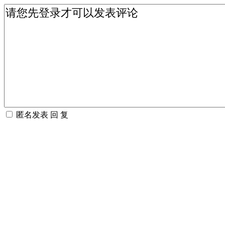
匿名发表
回 复