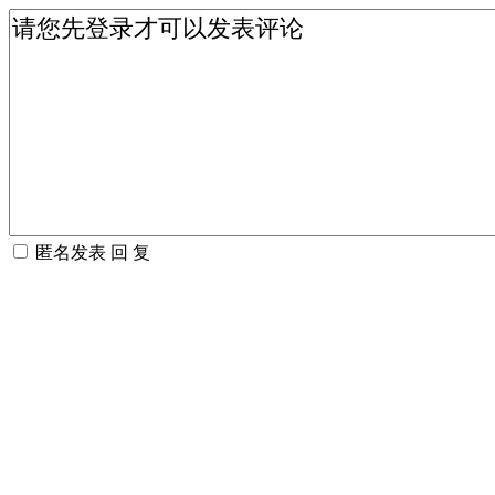
匿名发表
回 复