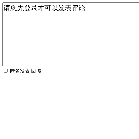
匿名发表
回 复