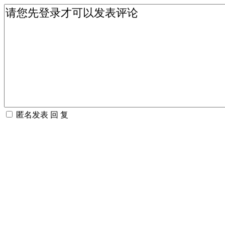
匿名发表
回 复