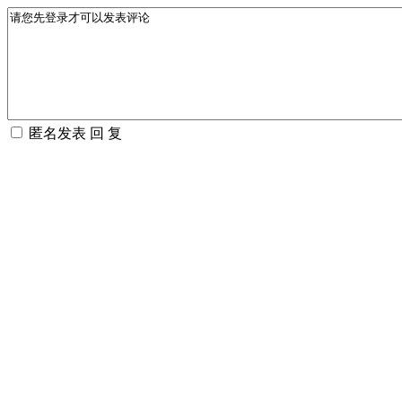
匿名发表
回 复