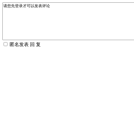
匿名发表
回 复