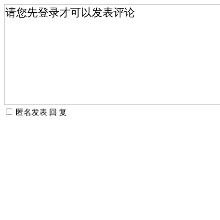
匿名发表
回 复