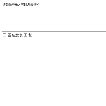
匿名发表
回 复