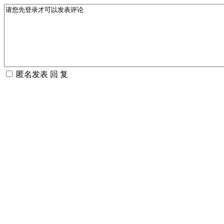
匿名发表
回 复