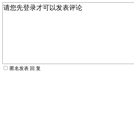
匿名发表
回 复