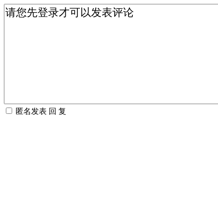
匿名发表
回 复