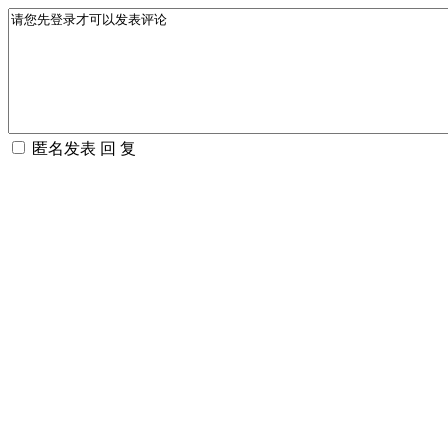
匿名发表
回 复