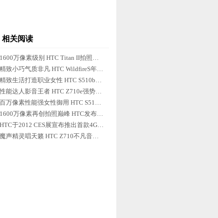
相关阅读
1600万像素级别 HTC Titan II拍照样张赏析
精致小巧气质非凡 HTC WildfireS年底爆低价
精致生活打造职业女性 HTC S510b倾情来袭中
性能达人影音王者 HTC Z710e强势来袭热卖中
百万像素性能强女性御用 HTC S510b春节热卖
1600万像素再创拍照巅峰 HTC发布Titan II
HTC于2012 CES展宣布推出首款4G LTE WP强机
魔声精灵唱天籁 HTC Z710不凡音质超值享受