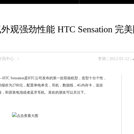
产品大全
众测商城
论坛
移动版
外观强劲性能 HTC Sensation 完
资讯中心
>
李帅
| 2012-01-12 |
—HTC Sensation是HTC公司发布的第一款双核机型，造型十分个性，
报价为2780元，配置单电单充，耳机，数据线，4G内存卡，送挂
袋，和原装电池或者蓝牙耳机。喜欢的朋友可以关注下。