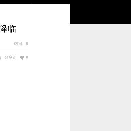
美降临
访问：
0
分享到
|
0