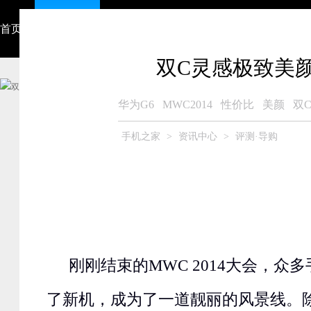
首页
资讯中心
视频
智能硬件
产品大全
众测商城
双C灵感极致美颜
华为G6
MWC2014
性价比
美颜
双
手机之家
>
资讯中心
>
评测·导购
刚刚结束的MWC 2014大会，众
了新机，成为了一道靓丽的风景线。