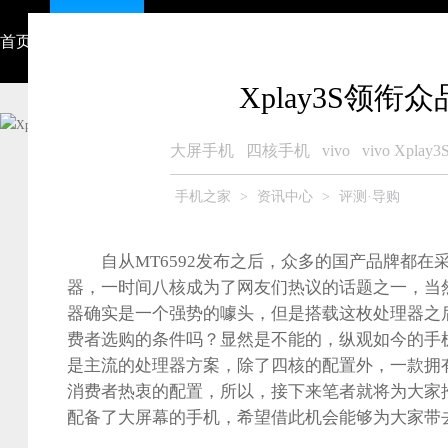
首页
资讯中心
视频
智能硬件
产品大全
众测商城
Xplay3S领
大屏手机
四核手机
vivo
vivo Xplay3
手机之家
>
资讯中心
>
评测·导购
自从MT6592发布之后，众多的国产品牌都在
器，一时间八核成为了网友们热议的话题之一，当
器确实是一个强势的噱头，但是搭载这枚处理器之
费者选购的条件吗？显然是不能的，纵观如今的手
是主流的处理器方案，除了四核的配置外，一款拥
消费者热衷的配置，所以，接下来笔者就将为大家
配备了大屏幕的手机，希望借此机会能够为大家带