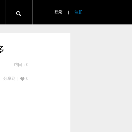
登录
|
注册
多
访问：
0
分享到
|
0