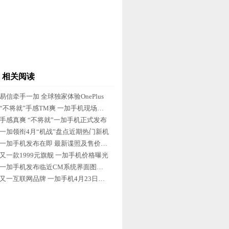
相关阅读
易信牵手一加 全球独家体验OnePlus
“不将就”手感TM爽 一加手机现场评测
手感真爽 “不将就”一加手机正式发布
一加领衔4月“机战”盘点近期热门新机
一加手机发布在即 最新谍照及售价泄露
又一款1999元旗舰 一加手机价格曝光
一加手机发布临近CM系统界面图曝光
又一互联网品牌 一加手机4月23日发布