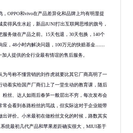
鸣，OPPO和vivo在产品差异化和品牌上均有明显提
卖得风生水起，新品IUNI打出互联网思维的旗号，
服务做在产品之前。15天包退，30天包换，140个
响应，48小时内解决问题，100万元的快赔基金……
是一加人提供的全行业最有情谊的售后服务。
认为号称不懂营销的刘作虎就要比其它厂商高明了一
行动着实给国产厂商们上了一堂生动的教育课，随后
、粉丝、达人如雨后春笋一般层出不穷，每次发布会
常常会看到各路粉丝的骂战，但实际这对于企业能带
做出评价。小米最初在做粉丝文化的时候，路数其实
系统最初几代产品和苹果差距确实很大，MIUI基于