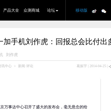
产品大全
众测商城
论坛
移动版
一加手机刘作虎：回报总会比付出
机
刘作虎
资讯中心
>
新闻·评论
葛振宇
| 2014-04-25 |
在北京万事达中心召开了盛大的发布会，毫无悬念的给