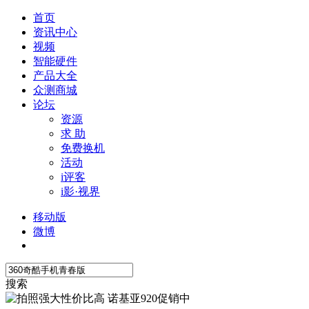
首页
资讯中心
视频
智能硬件
产品大全
众测商城
论坛
资源
求 助
免费换机
活动
i评客
i影·视界
移动版
微博
搜索