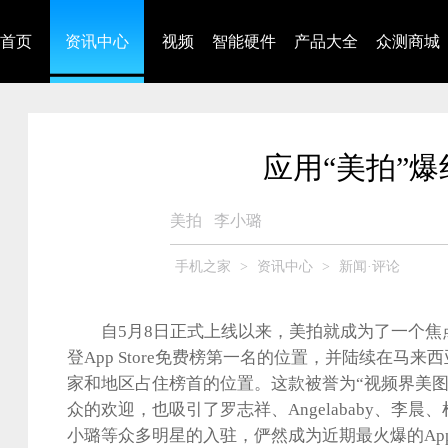
首页
资讯中心
视频
智能硬件
产品大全
众测商城
应用“美拍”
美拍
李小璐
手机之家
>
资讯中心
>
新闻·评论
自5月8日正式上线以来，美拍就成为了一个焦
登App Store免费榜第一名的位置，并陆续在马
家和地区占住榜首的位置。这款被誉为“视频界美图
众的欢迎，也吸引了罗志祥、Angelababy、李
小璐等众多明星的入驻，俨然成为近期最火爆的Ap