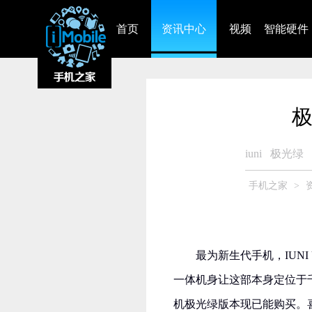
首页
资讯中心
视频
智能硬件
极
iuni
极光绿
手机之家
>
最为新生代手机，IUN
一体机身让这部本身定位于
机极光绿版本现已能购买。