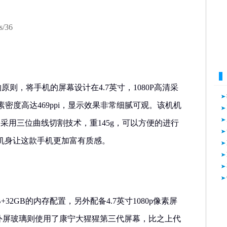
s/36
控的原则，将手机的屏幕设计在4.7英寸，1080P高清采
素密度高达469ppi，显示效果非常细腻可观。该机机
.2mm，采用三位曲线切割技术，重145g，可以方便的进行
机身让这款手机更加富有质感。
GB+32GB的内存配置，另外配备4.7英寸1080p像素屏
i。外屏玻璃则使用了康宁大猩猩第三代屏幕，比之上代