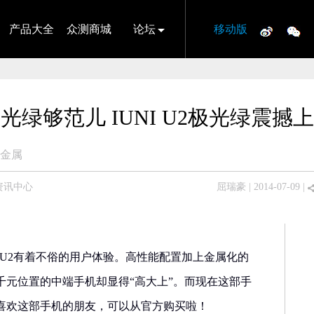
产品大全
众测商城
论坛
移动版
光绿够范儿 IUNI U2极光绿震撼
金属
资讯中心
屈瑞豪
| 2014-07-09 |
I U2有着不俗的用户体验。高性能配置加上金属化的
千元位置的中端手机却显得“高大上”。而现在这部手
喜欢这部手机的朋友，可以从官方购买啦！