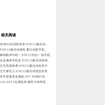
相关阅读
纯净ROM清新简单 IUNI U2极光绿受追捧
IUNI U2极光绿领衔 夏日清新手机推荐
麻辣酷评90秒：IUNI U2对比一加手机
全金属单手机皇 IUNI U2极光绿热销
文艺风潮来袭 IUNI U2极光绿热卖中
文艺够范儿 IUNI U2极光绿现货发售
本年度最美金属机 HTC M8国行价格小降
GALAXY F金属机身 爆料大神再度来袭