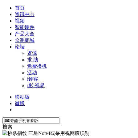
首页
资讯中心
视频
智能硬件
产品大全
众测商城
论坛
资源
求 助
免费换机
活动
i评客
i影·视界
移动版
微博
搜索