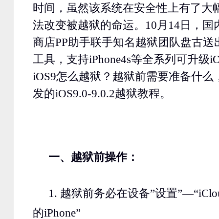
时间，虽然该系统在安全性上有了大
法改变被越狱的命运。
10
月
14
日，国
商店
PP
助手联手知名越狱团队盘古送
工具，支持
iPhone4s
等全系列可升级
i
iOS9
怎么越狱？越狱前需要准备什么
发的
iOS9.0-9.0.2
越狱教程。
一、越狱前操作：
1.
越狱前务必在设备”设置”—“
iClo
的
iPhone
”