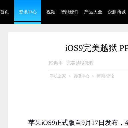
首页
资讯中心
视频
智能硬件
产品大全
众测商城
iOS9完美越狱
PP助手
完美越狱教程
手机之家
>
资讯中心
>
新闻·评论
苹果
iOS9
正式版自
9
月
17
日发布，